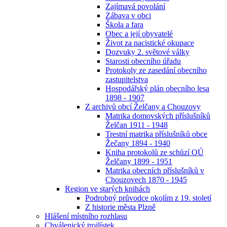
Zajímavá povolání
Zábava v obci
Škola a fara
Obec a její obyvatelé
Život za nacistické okupace
Dozvuky 2. světové války
Starosti obecního úřadu
Protokoly ze zasedání obecního
zastupitelstva
Hospodářský plán obecního lesa
1898 - 1907
Z archivů obcí Želčany a Chouzovy
Matrika domovských příslušníků
Želčan 1911 - 1948
Trestní matrika příslušníků obce
Žečany 1894 - 1940
Kniha protokolů ze schůzí OÚ
Želčany 1899 - 1951
Matrika obecních příslušníků v
Chouzovech 1870 - 1945
Region ve starých knihách
Podrobný průvodce okolím z 19. století
Z historie města Plzně
Hlášení místního rozhlasu
Chválenický trojlístek