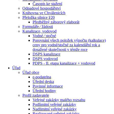
Časopis ke stažení
Odpadové hospodářství
Knihovna ve Chválenicích
Přeložka silnice I⁄20
Předběžný záborový elaborát
Formuláře ⁄ žádosti
Kanalizace, vodovod
Vodné ⁄ stočné
Porovnání všech položek výpočtu (kalkulace)
ceny pro vodné⁄stočné za kalendářní rok a
dosažené skutečnosti v témže roce
DSPS kanalizace
DSPS vodovod
PDPS - II. etapa kanalizace + vodovod
Úřad
Úřad obce
e-podatelna
Úřední deska
Povinné informace
Úřední hodiny
Profil zadavatele
Veřejné zakázky malého rozsahu
Podlimitní veřejné zakázky
Nadlimitní veřejné zakázky
Realizované veřejné zakázky