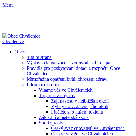
Menu
Chválenice
Obec
Titulní strana
Výstavba kanalizace + vodovodu - II. etapa
Pravidla pro poskytování dotací z rozpočtu Obce
Chválenice
Mimořádná opatření kvůli ohrožení zdraví
Informace o obci
Vítáme vás ve Chválenicích
Tipy pro volný čas
Zajímavosti v nejbližším okolí
Výlety do vzdálenějšího okolí
Přečtěte si o našem regionu
Základní a mateřská škola
Spolky v obci
Český svaz chovatelů ve Chválenicích
Český svaz žen ve Chválenicích