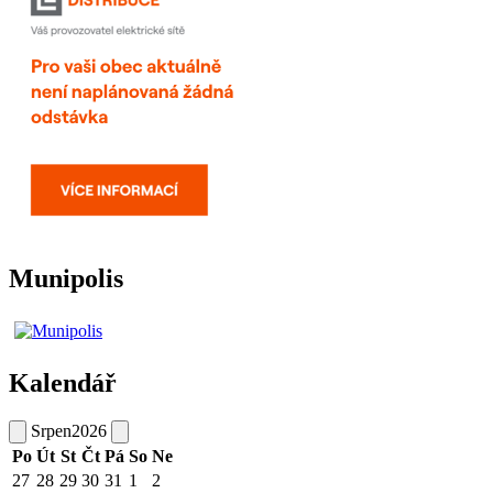
Munipolis
Kalendář
Srpen
2026
Po
Út
St
Čt
Pá
So
Ne
27
28
29
30
31
1
2