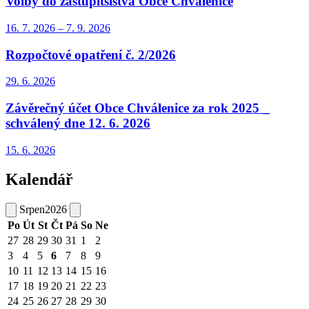
Volby do zastupitslstva Obce Chválenice
16. 7.
2026
–
7. 9.
2026
Rozpočtové opatření č. 2/2026
29. 6.
2026
Závěrečný účet Obce Chválenice za rok 2025 _
schválený dne 12. 6. 2026
15. 6.
2026
Kalendář
Srpen
2026
Po
Út
St
Čt
Pá
So
Ne
27
28
29
30
31
1
2
3
4
5
6
7
8
9
10
11
12
13
14
15
16
17
18
19
20
21
22
23
24
25
26
27
28
29
30