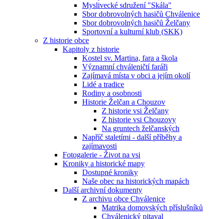
Myslivecké sdružení "Skála"
Sbor dobrovolných hasičů Chválenice
Sbor dobrovolných hasičů Želčany
Sportovní a kulturní klub (SKK)
Z historie obce
Kapitoly z historie
Kostel sv. Martina, fara a škola
Významní chváleničtí faráři
Zajímavá místa v obci a jejím okolí
Lidé a tradice
Rodiny a osobnosti
Historie Želčan a Chouzov
Z historie vsi Želčany
Z historie vsi Chouzovy
Na gruntech želčanských
Napříč staletími - další příběhy a
zajímavosti
Fotogalerie - Život na vsi
Kroniky a historické mapy
Dostupné kroniky
Naše obec na historických mapách
Další archivní dokumenty
Z archivu obce Chválenice
Matrika domovských příslušníků
Chválenický pitaval