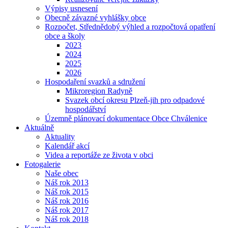
Výpisy usnesení
Obecně závazné vyhlášky obce
Rozpočet, Střednědobý výhled a rozpočtová opatření
obce a školy
2023
2024
2025
2026
Hospodaření svazků a sdružení
Mikroregion Radyně
Svazek obcí okresu Plzeň-jih pro odpadové
hospodářství
Územně plánovací dokumentace Obce Chválenice
Aktuálně
Aktuality
Kalendář akcí
Videa a reportáže ze života v obci
Fotogalerie
Naše obec
Náš rok 2013
Náš rok 2015
Náš rok 2016
Náš rok 2017
Náš rok 2018