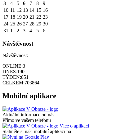
3
4
5
6
7
8
9
10
11
12
13
14
15
16
17
18
19
20
21
22
23
24
25
26
27
28
29
30
31
1
2
3
4
5
6
Návštěvnost
Návštěvnost:
ONLINE:
3
DNES:
190
TÝDEN:
851
CELKEM:
703864
Mobilní aplikace
Aktuální informace od nás
Přímo ve vašem telefonu
Více o aplikaci
Stáhněte si naši mobilní aplikaci na