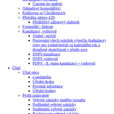
Časopis ke stažení
Odpadové hospodářství
Knihovna ve Chválenicích
Přeložka silnice I⁄20
Předběžný záborový elaborát
Formuláře ⁄ žádosti
Kanalizace, vodovod
Vodné ⁄ stočné
Porovnání všech položek výpočtu (kalkulace)
ceny pro vodné⁄stočné za kalendářní rok a
dosažené skutečnosti v témže roce
DSPS kanalizace
DSPS vodovod
PDPS - II. etapa kanalizace + vodovod
Úřad
Úřad obce
e-podatelna
Úřední deska
Povinné informace
Úřední hodiny
Profil zadavatele
Veřejné zakázky malého rozsahu
Podlimitní veřejné zakázky
Nadlimitní veřejné zakázky
Realizované veřejné zakázky