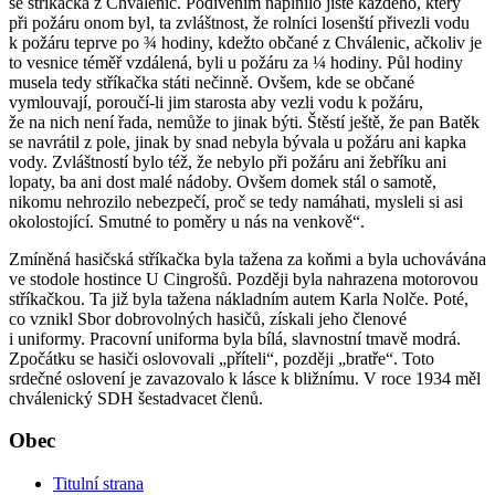
se stříkačka z Chválenic. Podivením naplnilo jistě každého, který
při požáru onom byl, ta zvláštnost, že rolníci losenští přivezli vodu
k požáru teprve po ¾ hodiny, kdežto občané z Chválenic, ačkoliv je
to vesnice téměř vzdálená, byli u požáru za ¼ hodiny. Půl hodiny
musela tedy stříkačka státi nečinně. Ovšem, kde se ob­čané
vymlouvají, poroučí-li jim starosta aby vezli vodu k požáru,
že na nich není řada, nemůže to jinak býti. Štěstí ještě, že pan Batěk
se navrátil z pole, jinak by snad nebyla bývala u požáru ani kapka
vody. Zvláštností bylo též, že nebylo při požáru ani žebříku ani
lopaty, ba ani dost malé nádoby. Ovšem domek stál o samotě,
nikomu nehrozilo nebezpečí, proč se tedy namáhati, mysleli si asi
okolostojící. Smutné to poměry u nás na venkově“.
Zmíněná hasičská stříkačka byla tažena za koňmi a byla uchovávána
ve stodole hostince U Cingrošů. Později byla nahrazena motorovou
stříkačkou. Ta již byla tažena nákladním autem Karla Nolče. Poté,
co vznikl Sbor dobrovolných hasičů, získali jeho členové
i uniformy. Pracovní uniforma byla bílá, slavnostní tmavě modrá.
Zpočátku se hasiči oslovovali „příteli“, později „bratře“. Toto
srdečné oslovení je zavazovalo k lásce k bližnímu. V roce 1934 měl
chválenický SDH šestadvacet členů.
Obec
Titulní strana