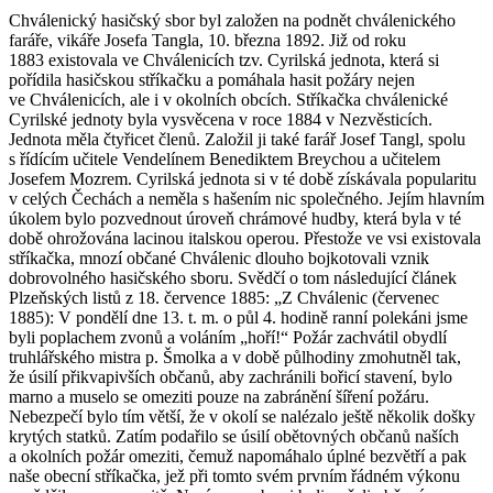
Chválenický hasičský sbor byl založen na podnět chválenického
faráře, vikáře Josefa Tangla, 10. března 1892. Již od roku
1883 existovala ve Chválenicích tzv. Cyrilská jednota, která si
pořídila hasičskou stříkačku a pomáhala hasit požáry nejen
ve Chválenicích, ale i v okolních obcích. Stříkačka chválenické
Cyrilské jednoty byla vysvěcena v roce 1884 v Nezvěsticích.
Jednota měla čtyřicet členů. Založil ji také farář Josef Tangl, spolu
s řídícím učitele Vendelínem Benediktem Breychou a učitelem
Josefem Mozrem. Cyrilská jednota si v té době získávala popularitu
v celých Čechách a neměla s hašením nic společného. Jejím hlavním
úkolem bylo pozvednout úroveň chrámové hudby, která byla v té
době ohrožována lacinou italskou operou. Přestože ve vsi existovala
stříkačka, mnozí občané Chválenic dlouho bojkotovali vznik
dobrovolného hasičského sboru. Svědčí o tom následující článek
Plzeňských listů z 18. července 1885: „Z Chválenic (červenec
1885): V pondělí dne 13. t. m. o půl 4. hodině ranní polekáni jsme
byli poplachem zvonů a voláním „hoří!“ Požár za­chvátil obydlí
truhlářského mistra p. Šmolka a v době půlhodiny zmohutněl tak,
že úsilí přikvapivších občanů, aby zachránili bořicí stavení, bylo
marno a muselo se omeziti pouze na zabránění šíření požáru.
Nebezpečí bylo tím větší, že v okolí se nalézalo ještě několik došky
krytých statků. Zatím podařilo se úsilí obětovných občanů naších
a okolních požár omeziti, čemuž napomáhalo úplné bezvětří a pak
naše obecní stříkačka, jež při tomto svém prvním řádném výkonu