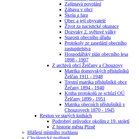
Zajímavá povolání
Zábava v obci
Škola a fara
Obec a její obyvatelé
Život za nacistické okupace
Dozvuky 2. světové války
Starosti obecního úřadu
Protokoly ze zasedání obecního
zastupitelstva
Hospodářský plán obecního lesa
1898 - 1907
Z archivů obcí Želčany a Chouzovy
Matrika domovských příslušníků
Želčan 1911 - 1948
Trestní matrika příslušníků obce
Žečany 1894 - 1940
Kniha protokolů ze schůzí OÚ
Želčany 1899 - 1951
Matrika obecních příslušníků v
Chouzovech 1870 - 1945
Region ve starých knihách
Podrobný průvodce okolím z 19. století
Z historie města Plzně
Hlášení místního rozhlasu
Chválenický trojlístek