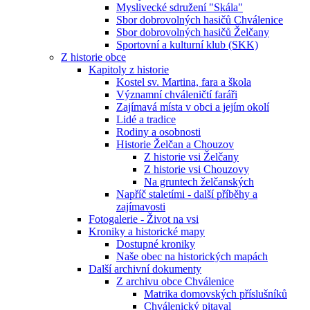
Myslivecké sdružení "Skála"
Sbor dobrovolných hasičů Chválenice
Sbor dobrovolných hasičů Želčany
Sportovní a kulturní klub (SKK)
Z historie obce
Kapitoly z historie
Kostel sv. Martina, fara a škola
Významní chváleničtí faráři
Zajímavá místa v obci a jejím okolí
Lidé a tradice
Rodiny a osobnosti
Historie Želčan a Chouzov
Z historie vsi Želčany
Z historie vsi Chouzovy
Na gruntech želčanských
Napříč staletími - další příběhy a
zajímavosti
Fotogalerie - Život na vsi
Kroniky a historické mapy
Dostupné kroniky
Naše obec na historických mapách
Další archivní dokumenty
Z archivu obce Chválenice
Matrika domovských příslušníků
Chválenický pitaval