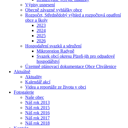
Výpisy usnesení
Obecně závazné vyhlášky obce
Rozpočet, Střednědobý výhled a rozpočtová opatření
obce a školy
2023
2024
2025
2026
Hospodaření svazků a sdružení
Mikroregion Radyně
Svazek obcí okresu Plzeň-jih pro odpadové
hospodářství
Územně plánovací dokumentace Obce Chválenice
Aktuálně
Aktuality
Kalendář akcí
Videa a reportáže ze života v obci
Fotogalerie
Naše obec
Náš rok 2013
Náš rok 2015
Náš rok 2016
Náš rok 2017
Náš rok 2018