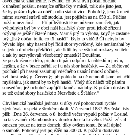
osvědčila se znamenitě. Nevíme, co by si byli po­čali občané
k uhašení požáru, nemajíce stříkačky v místě, tolik ale jisto jest,
že by požáru bylo za oběť padlo statků více. Pohořelý, jemuž oheň
mimo stavení strávil též stodolu, jest pojištěn as na 650 zl. Příčina
požáru neznámá. — Pří příležitosti té nemůžeme zamlčeti, jak
výhodným byl by v obci naší hasičský sbor, proti jehož zřízení
ozývají se ještě některé hlasy. Marná prý to výloha, když je zastane
prý „jistý občan tolik, co tři hasiči“. Bylo to vi­děti! Či nebylo by
bývalo lépe, aby hasení byl řídil sbor vycvičený, kde nenámahal by
se jeden druhého překřičeti, ale řídili by se všickni rozkazy velitele
a tak by nezvyšovali všeobecný zmatek?! Doufáme,
že po zkušenosti této, přijdou ti páni odpůrci k náhledům jiným,
lepším, a že v brzce zařídí se i u nás sbor hasičský. — Za obě­tovné
počínání při hasení zasluhují vděčného uznání mnozí občané,
zvl. hostinský p. Červený; při pohledu na ně nemohli jsme potlačiti
myšlénku, jak statní by to byli hasiči. Vřelý dík náleží též pánům
sousedům, jež ochotně zapůjčili koně a nádoby. K požáru dostavili
se též ctěné sbory hasičské z Nezvěstic a Šťáhlav.“
Chválenická hasičská jednota si díky své pohotovosti rychle
zjednávala respekt v širokém okolí. V červenci 1887 Plzeňské listy
píší: „Dne 26. července, o 8. hodině večer vypukl požár, v Losiné,
na tak zvaném Bambousku v domku Josefa Levého. Požár zůstal
omezen pouze na tento domek, diky ovšem tomu, že stál úplně
o samotě. Pohořelý jest pojištěn na 300 zl. K požáru dostavila