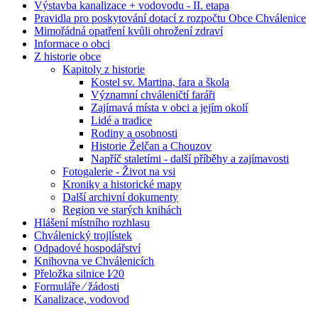
Výstavba kanalizace + vodovodu - II. etapa
Pravidla pro poskytování dotací z rozpočtu Obce Chválenice
Mimořádná opatření kvůli ohrožení zdraví
Informace o obci
Z historie obce
Kapitoly z historie
Kostel sv. Martina, fara a škola
Významní chváleničtí faráři
Zajímavá místa v obci a jejím okolí
Lidé a tradice
Rodiny a osobnosti
Historie Želčan a Chouzov
Napříč staletími - další příběhy a zajímavosti
Fotogalerie - Život na vsi
Kroniky a historické mapy
Další archivní dokumenty
Region ve starých knihách
Hlášení místního rozhlasu
Chválenický trojlístek
Odpadové hospodářství
Knihovna ve Chválenicích
Přeložka silnice I⁄20
Formuláře ⁄ žádosti
Kanalizace, vodovod