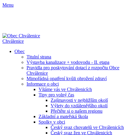
Menu
Chválenice
Obec
Titulní strana
Výstavba kanalizace + vodovodu - II. etapa
Pravidla pro poskytování dotací z rozpočtu Obce
Chválenice
Mimořádná opatření kvůli ohrožení zdraví
Informace o obci
Vítáme vás ve Chválenicích
Tipy pro volný čas
Zajímavosti v nejbližším okolí
Výlety do vzdálenějšího okolí
Přečtěte si o našem regionu
Základní a mateřská škola
Spolky v obci
Český svaz chovatelů ve Chválenicích
Český svaz žen ve Chválenicích