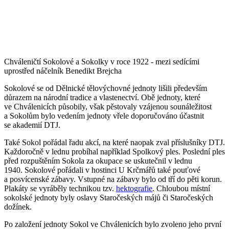
Chváleničtí Sokolové a Sokolky v roce 1922 - mezi sedícími
uprostřed náčelník Benedikt Brejcha
Sokolové se od Dělnické tělovýchovné jednoty lišili především
důrazem na národní tradice a vlastenectví. Obě jednoty, které
ve Chválenicích působily, však pěstovaly vzájenou sounáležitost
a Sokolům bylo vedením jednoty vřele doporučováno účastnit
se akademií DTJ.
Také Sokol pořádal řadu akcí, na které naopak zval příslušníky DTJ.
Každoročně v lednu probíhal například Spolkový ples. Poslední ples
před rozpuštěním Sokola za okupace se uskutečnil v lednu
1940. Sokolové pořádali v hostinci U Krčmářů také pouťové
a posvícenské zábavy. Vstupné na zábavy bylo od tří do pěti korun.
Plakáty se vyráběly technikou tzv.
hektografie
. Chloubou místní
sokolské jednoty byly oslavy Staročeských májů či Staročeských
dožínek.
Po založení jednoty Sokol ve Chválenicích bylo zvoleno jeho první