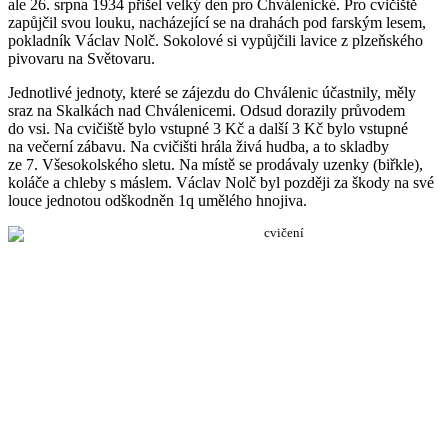
ale 26. srpna 1934 přišel velký den pro Chválenické. Pro cvičiště
zapůjčil svou louku, nacházející se na drahách pod farským lesem,
pokladník Václav Nolč. Sokolové si vypůjčili lavice z plzeňského
pivovaru na Světovaru.
Jednotlivé jednoty, které se zájezdu do Chválenic účastnily, měly
sraz na Skalkách nad Chválenicemi. Odsud dorazily průvodem
do vsi. Na cvičiště bylo vstupné 3 Kč a další 3 Kč bylo vstupné
na večerní zábavu. Na cvičišti hrála živá hudba, a to skladby
ze 7. Všesokolského sletu. Na místě se prodávaly uzenky (biřkle),
koláče a chleby s máslem. Václav Nolč byl později za škody na své
louce jednotou odškodněn 1q umělého hnojiva.