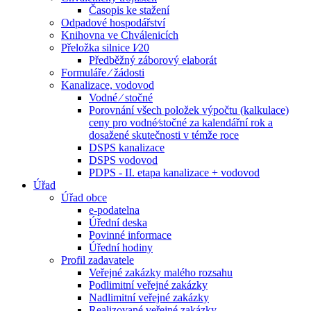
Časopis ke stažení
Odpadové hospodářství
Knihovna ve Chválenicích
Přeložka silnice I⁄20
Předběžný záborový elaborát
Formuláře ⁄ žádosti
Kanalizace, vodovod
Vodné ⁄ stočné
Porovnání všech položek výpočtu (kalkulace)
ceny pro vodné⁄stočné za kalendářní rok a
dosažené skutečnosti v témže roce
DSPS kanalizace
DSPS vodovod
PDPS - II. etapa kanalizace + vodovod
Úřad
Úřad obce
e-podatelna
Úřední deska
Povinné informace
Úřední hodiny
Profil zadavatele
Veřejné zakázky malého rozsahu
Podlimitní veřejné zakázky
Nadlimitní veřejné zakázky
Realizované veřejné zakázky