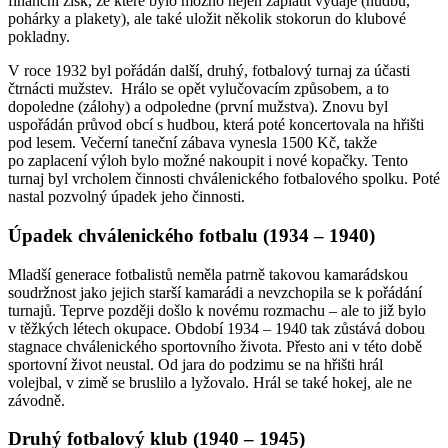
finanční zisk, ze které bylo možno nejen zaplatit výdaje (hudbu,
pohárky a plakety), ale také uložit několik stokorun do klubové
pokladny.
V roce 1932 byl pořádán další, druhý, fotbalový turnaj za účasti
čtrnácti mužstev. Hrálo se opět vylučovacím způsobem, a to
dopoledne (zálohy) a odpoledne (první mužstva). Znovu byl
uspořádán průvod obcí s hudbou, která poté koncertovala na hřišti
pod lesem. Večerní taneční zábava vynesla 1500 Kč, takže
po zaplacení výloh bylo možné nakoupit i nové kopačky. Tento
turnaj byl vrcholem činnosti chválenického fotbalového spolku. Poté
nastal pozvolný úpadek jeho činnosti.
Úpadek chválenického fotbalu (1934 – 1940)
Mladší generace fotbalistů neměla patrně takovou kamarádskou
soudržnost jako jejich starší kamarádi a nevzchopila se k pořádání
turnajů. Teprve později došlo k novému rozmachu – ale to již bylo
v těžkých létech okupace. Období 1934 – 1940 tak zůstává dobou
stagnace chválenického sportovního života. Přesto ani v této době
sportovní život neustal. Od jara do podzimu se na hřišti hrál
volejbal, v zimě se bruslilo a lyžovalo. Hrál se také hokej, ale ne
závodně.
Druhý fotbalový klub (1940 – 1945)