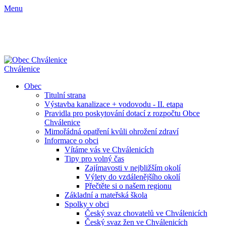
Menu
Chválenice
Obec
Titulní strana
Výstavba kanalizace + vodovodu - II. etapa
Pravidla pro poskytování dotací z rozpočtu Obce
Chválenice
Mimořádná opatření kvůli ohrožení zdraví
Informace o obci
Vítáme vás ve Chválenicích
Tipy pro volný čas
Zajímavosti v nejbližším okolí
Výlety do vzdálenějšího okolí
Přečtěte si o našem regionu
Základní a mateřská škola
Spolky v obci
Český svaz chovatelů ve Chválenicích
Český svaz žen ve Chválenicích