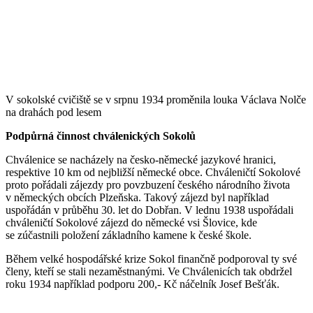
V sokolské cvičiště se v srpnu 1934 proměnila louka Václava Nolče
na drahách pod lesem
Podpůrná činnost chválenických Sokolů
Chválenice se nacházely na česko-německé jazykové hranici,
respektive 10 km od nejbližší německé obce. Chváleničtí Sokolové
proto pořádali zájezdy pro povzbuzení českého národního života
v německých obcích Plzeňska. Takový zájezd byl například
uspořádán v průběhu 30. let do Dobřan. V lednu 1938 uspořádali
chváleničtí Sokolové zájezd do německé vsi Šlovice, kde
se zúčastnili položení základního kamene k české škole.
Během velké hospodářské krize Sokol finančně podporoval ty své
členy, kteří se stali nezaměstnanými. Ve Chválenicích tak obdržel
roku 1934 například podporu 200,- Kč náčelník Josef Bešťák.