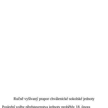
Ručně vyšívaný prapor chválenické sokolské jednoty
Poslední volby představenstva jednoty proběhly 18. února