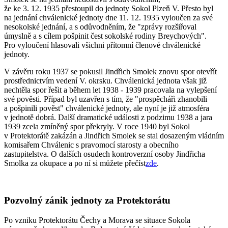
že ke 3. 12. 1935 přestoupil do jednoty Sokol Plzeň V. Přesto byl
na jednání chválenické jednoty dne 11. 12. 1935 vyloučen za své
nesokolské jednání, a s odůvodněním, že "zprávy rozšiřoval
úmyslně a s cílem pošpinit čest sokolské rodiny Breychových".
Pro vyloučení hlasovali všichni přítomní členové chválenické
jednoty.
V závěru roku 1937 se pokusil Jindřich Smolek znovu spor otevřít
prostřednictvím vedení V. okrsku. Chválenická jednota však již
nechtěla spor řešit a během let 1938 - 1939 pracovala na vylepšení
své pověsti. Případ byl uzavřen s tím, že "prospěcháři zhanobili
a pošpinili pověst" chválenické jednoty, ale nyní je již atmosféra
v jednotě dobrá. Další dramatické události z podzimu 1938 a jara
1939 zcela zmíněný spor překryly. V roce 1940 byl Sokol
v Protektorátě zakázán a Jindřich Smolek se stal dosazeným vládním
komisařem Chválenic s pravomocí starosty a obecního
zastupitelstva. O dalších osudech kontroverzní osoby Jindřicha
Smolka za okupace a po ní si můžete přečíst
zde
.
Pozvolný zánik jednoty za Protektorátu
Po vzniku Protektorátu Čechy a Morava se situace Sokola