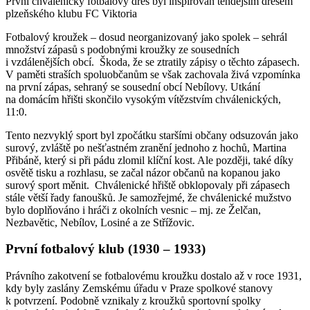
První chválenický fotbalový dres byl inspirován tehdejším dresem
plzeňského klubu FC Viktoria
Fotbalový kroužek – dosud neorganizovaný jako spolek – sehrál
množství zápasů s podobnými kroužky ze sousedních
i vzdálenějších obcí. Škoda, že se ztratily zápisy o těchto zápasech.
V paměti straších spoluobčanům se však zachovala živá vzpomínka
na první zápas, sehraný se sousední obcí Nebílovy. Utkání
na domácím hřišti skončilo vysokým vítězstvím chválenických,
11:0.
Tento nezvyklý sport byl zpočátku staršími občany odsuzován jako
surový, zvláště po nešťastném zranění jednoho z hochů, Martina
Přibáně, který si při pádu zlomil klíční kost. Ale později, také díky
osvětě tisku a rozhlasu, se začal názor občanů na kopanou jako
surový sport měnit. Chválenické hřiště obklopovaly při zápasech
stále větší řady fanoušků. Je samozřejmé, že chválenické mužstvo
bylo doplňováno i hráči z okolních vesnic – mj. ze Želčan,
Nezbavětic, Nebílov, Losiné a ze Střížovic.
První fotbalový klub (1930 – 1933)
Právního zakotvení se fotbalovému kroužku dostalo až v roce 1931,
kdy byly zaslány Zemskému úřadu v Praze spolkové stanovy
k potvrzení. Podobně vznikaly z kroužků sportovní spolky