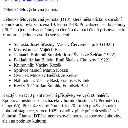
Dělnická tělovýchovná jednota
Dělnická tělovýchovná jednota (DTJ), která měla blízko k sociální
demokracii, byla založena 19. ledna 1919. Při založení se do jednoty
přihlásilo jedenadvacet činných členů a dvanáct členů přispívajících.
V únoru si jednota zvolila své vedení:
Starosta: Josef Šťastný, Václav Červený č. p. 89 (1925)
Místostarosta: Vojtěch Basl
Jednatel: Bohumil Smolek, Josef Škala ze Želčan (1922)
Pokladník: Jan Balvín, Emil Škala z Chouzov (1922)
Knihovník: Václav Kozák
Správce nářadí: Martin Kozák
Cvičitel: Miloslav Bešťák ze Želčan
Náhradníci: Václav Basl, František Kubík
Revizoři účtů: Jan Šmolík, František Basl
Každý člen DTJ platil měsíční příspěvky ve výši 60 haléřů.
Spolková místnost se nacházela v horním hostinci, U Peroutků (U
Cingrošů). Přestože v průběhu 20. let 20. století prožíval spolek
i období stagnace, v roce 1929 oslavil v pilné práci desetileté své
činnosti. Činnost DTJ se neomezovala pouzena sportovní aktivity,
ale i na podniky kulturní.