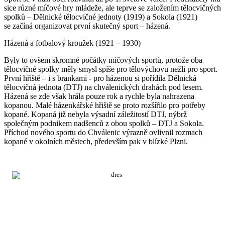
sice různé míčové hry mládeže, ale teprve se založením tělocvičných
spolků – Dělnické tělocvičné jednoty (1919) a Sokola (1921)
se začíná organizovat první skutečný sport – házená.
Házená a fotbalový kroužek (1921 – 1930)
Byly to ovšem skromné počátky míčových sportů, protože oba
tělocvičné spolky měly smysl spíše pro tělovýchovu nežli pro sport.
První hřiště – i s brankami - pro házenou si pořídila Dělnická
tělocvičná jednota (DTJ) na chválenických drahách pod lesem.
Házená se zde však hrála pouze rok a rychle byla nahrazena
kopanou. Malé házenkářské hřiště se proto rozšířilo pro potřeby
kopané. Kopaná již nebyla výsadní záležitostí DTJ, nýbrž
společným podnikem nadšenců z obou spolků – DTJ a Sokola.
Příchod nového sportu do Chválenic výrazně ovlivnil rozmach
kopané v okolních městech, především pak v blízké Plzni.