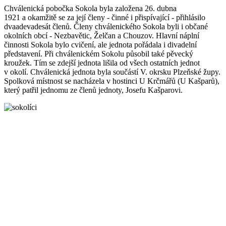
Chválenická pobočka Sokola byla založena 26. dubna
1921 a okamžitě se za její členy - činné i přispívající - přihlásilo
dvaadevadesát členů. Členy chválenického Sokola byli i občané
okolních obcí - Nezbavětic, Želčan a Chouzov. Hlavní náplní
činnosti Sokola bylo cvičení, ale jednota pořádala i divadelní
představení. Při chválenickém Sokolu působil také pěvecký
kroužek. Tím se zdejší jednota lišila od všech ostatních jednot
v okolí. Chválenická jednota byla součástí V. okrsku Plzeňské župy.
Spolková místnost se nacházela v hostinci U Krčmářů (U Kašparů),
který patřil jednomu ze členů jednoty, Josefu Kašparovi.