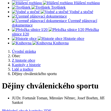
Hlášení rozhlasu
Trojlístek
Vodné a stočné
Územně plánovací
dokumentace
Přeložka
silnice I/20
Historie obce
Knihovna
Úvodní stránka
Obec
Z historie obce
Kapitoly z historie
Lidé a tradice
Dějiny chválenického sportu
Dějiny chválenického sportu
JUDr. Fortunát Toman, Miroslav Němec, Josef Boehm, Jiří
Sankot
Přehledný obsah kapitoly: ZDE