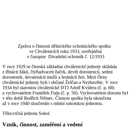
Zpráva o činnosti dělnického ochotnického spolku
ve Chválenicích roku 1933, uveřejněná
v časopise Divadelní ochotník č. 12/1933
V roce 1929 se členská základna chválenické jednoty skládala
z třinácti žáků, čtyřiadvaceti žaček, devíti dorostenců, sedmi
dorostenek, devatenácti mužů a šestnácti žen. Mezi členy
chválenické jednoty byli i občané Želčan a Nezbavětic. V roce
1934 byl starostou chválenické DTJ Adolf Kvídera (č. p. 68)
a vychovatelem František Fiala (č. p. 50). Vychovatelem dorostu byl
v této době Bedřich Němec. Činnost spolku byla ukončena
až v roce 1940 sloučením s místní sokolskou jednotou.
Tělocvičná jednota Sokol
Vznik, činnost, zaměření a vedení