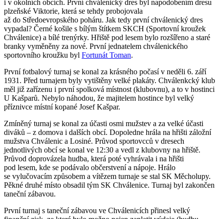
i v okolních obcích. První chválenický dres byl napodobením dresu
plzeňské Viktorie, která se tehdy probojovala
až do Středoevropského poháru. Jak tedy první chválenický dres
vypadal? Černé košile s bílým štítkem SKCH (Sportovní kroužek
Chválenice) a bílé trenýrky. Hřiště pod lesem bylo rozšířeno a staré
branky vyměněny za nové. První jednatelem chválenického
sportovního kroužku byl
Fortunát Toman
.
První fotbalový turnaj se konal za krásného počasí v neděli 6. září
1931. Před turnajem byly vytištěny velké plakáty. Chválenkcký klub
měl již zařízenu i první spolková místnost (klubovnu), a to v hostinci
U Kašparů. Nebylo náhodou, že majitelem hostince byl velký
příznivce místní kopané Josef Kašpar.
Zmíněný turnaj se konal za účasti osmi mužstev a za velké účasti
diváků – z domova i dalších obcí. Dopoledne hrála na hřišti záložní
mužstva Chválenic a Losiné. Průvod sportovcců v dresech
jednotlivých obcí se konal ve 12:30 a vedl z klubovny na hřiště.
Průvod doprovázela hudba, která poté vyhrávala i na hřišti
pod lesem, kde se podávalo občerstvení a nápoje. Hrálo
se vylučovacím způsobem a vítězem turnaje se stal SK Měcholupy.
Pěkné druhé místo obsadil tým SK Chválenice. Turnaj byl zakončen
taneční zábavou.
První turnaj s taneční zábavou ve Chválenicích přinesl velký