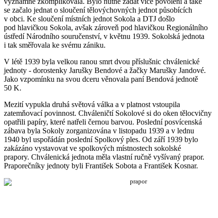
významně zkomplikovala. Bylo nutné žádat více povolení a také
se začalo jednat o sloučení tělovýchovných jednot působících
v obci. Ke sloučení místních jednot Sokola a DTJ došlo
pod hlavičkou Sokola, avšak zároveň pod hlavičkou Regionálního
ústředí Národního souručenství, v květnu 1939. Sokolská jednota
i tak směřovala ke svému zániku.
V létě 1939 byla velkou ranou smrt dvou příslušnic chválenické
jednoty - dorostenky Jarušky Bendové a žačky Marušky Jandové.
Jako vzpomínku na svou dceru věnovala paní Bendová jednotě
50 K.
Mezití vypukla druhá světová válka a v platnost vstoupila
zatemňovací povinnost. Chváleničtí Sokolové si do oken tělocvičny
opatřili papíry, které natřeli černou barvou. Poslední posvícenská
zábava byla Sokoly zorganizována v listopadu 1939 a v lednu
1940 byl uspořádán poslední Spolkový ples. Od září 1939 bylo
zakázáno vystavovat ve spolkových místnostech sokolské
prapory. Chválenická jednota měla vlastní ručně vyšívaný prapor.
Praporečníky jednoty byli František Sobota a František Kosnar.