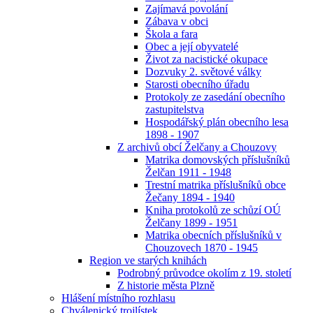
Zajímavá povolání
Zábava v obci
Škola a fara
Obec a její obyvatelé
Život za nacistické okupace
Dozvuky 2. světové války
Starosti obecního úřadu
Protokoly ze zasedání obecního
zastupitelstva
Hospodářský plán obecního lesa
1898 - 1907
Z archivů obcí Želčany a Chouzovy
Matrika domovských příslušníků
Želčan 1911 - 1948
Trestní matrika příslušníků obce
Žečany 1894 - 1940
Kniha protokolů ze schůzí OÚ
Želčany 1899 - 1951
Matrika obecních příslušníků v
Chouzovech 1870 - 1945
Region ve starých knihách
Podrobný průvodce okolím z 19. století
Z historie města Plzně
Hlášení místního rozhlasu
Chválenický trojlístek