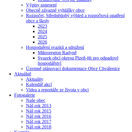
Výpisy usnesení
Obecně závazné vyhlášky obce
Rozpočet, Střednědobý výhled a rozpočtová opatření
obce a školy
2023
2024
2025
2026
Hospodaření svazků a sdružení
Mikroregion Radyně
Svazek obcí okresu Plzeň-jih pro odpadové
hospodářství
Územně plánovací dokumentace Obce Chválenice
Aktuálně
Aktuality
Kalendář akcí
Videa a reportáže ze života v obci
Fotogalerie
Naše obec
Náš rok 2013
Náš rok 2015
Náš rok 2016
Náš rok 2017
Náš rok 2018