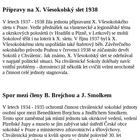
Přípravy na X. Všesokolský slet 1938
V letech 1937 - 1938 žila jednota přípravami X. Všesokolského
sletu v Praze. Vedle přednášek na vlastenecké a legionářské téma
a okrskových polosletů (v Hradišti u Plzně, v Letkově) se mohli
Sokolové těšit i na loterii k X. sletu. V říjnu 1937 byl k X.
Všesokolskému sletu uspořádán také štafetový běh. Závěrečného
sokolského průvodu Prahou v červenci 1938 se zúčastnilo devět
Sokolů z Chválenic. Jak známo, X. Všesokolský slet se odehrával
v napjaté politické situaci. Na chválenické Sokoly doléhaly navíc
vnitřní problémy - dorostenci již několik let cvičili velmi neochotně
a činnost celé jednoty stagnovala.
Spor mezi členy B. Brejchou a J. Smolkem
V letech 1934 - 1935 ochromil činnost chválenické sokolské jednoty
osobní spor mezi Benediktem Brejchou a Jindřichem Smolkem.
Tento spor zaměstnal jak místní jednotu tak okrskové vedení, vedení
Plzeňské župy a muselo se jím zabývat také ústředí České obce
sokolské v Praze a ministerstvo zdravotnictví a tělovýchovy.
Chválenická jednota si kvůli sporu ve druhé polovině 30. let