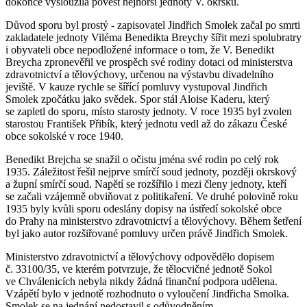
dokonce vysloužila pověst nejhorší jednoty V. okrsku.
Důvod sporu byl prostý - zapisovatel Jindřich Smolek začal po smrti
zakladatele jednoty Viléma Benedikta Breychy šířit mezi spolubratry
i obyvateli obce nepodložené informace o tom, že V. Benedikt
Breycha zpronevěřil ve prospěch své rodiny dotaci od ministerstva
zdravotnictví a tělovýchovy, určenou na výstavbu divadelního
jeviště. V kauze rychle se šířící pomluvy vystupoval Jindřich
Smolek zpočátku jako svědek. Spor stál Aloise Kaderu, který
se zapletl do sporu, místo starosty jednoty. V roce 1935 byl zvolen
starostou František Přibík, který jednotu vedl až do zákazu České
obce sokolské v roce 1940.
Benedikt Brejcha se snažil o očistu jména své rodin po celý rok
1935. Záležitost řešil nejprve smírčí soud jednoty, později okrskový
a župní smírčí soud. Napětí se rozšířilo i mezi členy jednoty, kteří
se začali vzájemně obviňovat z politikaření. Ve druhé polovině roku
1935 byly kvůli sporu odeslány dopisy na ústředí sokolské obce
do Prahy na ministerstvo zdravotnictví a tělovýchovy. Během šetření
byl jako autor rozšiřované pomluvy určen právě Jindřich Smolek.
Ministerstvo zdravotnictví a tělovýchovy odpovědělo dopisem
č. 33100/35, ve kterém potvrzuje, že tělocvičné jednotě Sokol
ve Chválenicích nebyla nikdy žádná finanční podpora udělena.
Vzápětí bylo v jednotě rozhodnuto o vyloučení Jindřicha Smolka.
Smolek se na jednání nedostavil s odůvodněním,