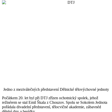
Jedno z meziválečných představení Dělnické tělovýchovné jednoty
Počátkem 20. let byl při DTJ zřízen ochotnický spolek, jehož
režisérem se stal Emil Škala z Chouzov. Spolu se Sokolem Jednota
pořádala divadelní představení, tělocvičné akademie, zábavnéd
dětské dny a besídky.