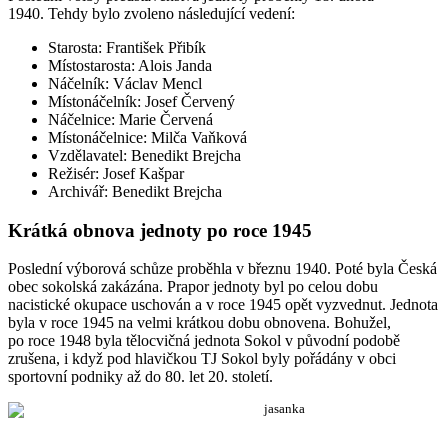
1940. Tehdy bylo zvoleno následující vedení:
Starosta: František Přibík
Místostarosta: Alois Janda
Náčelník: Václav Mencl
Místonáčelník: Josef Červený
Náčelnice: Marie Červená
Místonáčelnice: Milča Vaňková
Vzdělavatel: Benedikt Brejcha
Režisér: Josef Kašpar
Archivář: Benedikt Brejcha
Krátká obnova jednoty po roce 1945
Poslední výborová schůze proběhla v březnu 1940. Poté byla Česká
obec sokolská zakázána. Prapor jednoty byl po celou dobu
nacistické okupace uschován a v roce 1945 opět vyzvednut. Jednota
byla v roce 1945 na velmi krátkou dobu obnovena. Bohužel,
po roce 1948 byla tělocvičná jednota Sokol v původní podobě
zrušena, i když pod hlavičkou TJ Sokol byly pořádány v obci
sportovní podniky až do 80. let 20. století.