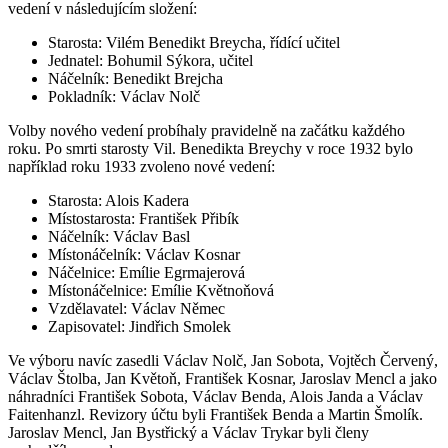
vedení v následujícím složení:
Starosta: Vilém Benedikt Breycha, řídící učitel
Jednatel: Bohumil Sýkora, učitel
Náčelník: Benedikt Brejcha
Pokladník: Václav Nolč
Volby nového vedení probíhaly pravidelně na začátku každého
roku. Po smrti starosty Vil. Benedikta Breychy v roce 1932 bylo
například roku 1933 zvoleno nové vedení:
Starosta: Alois Kadera
Místostarosta: František Přibík
Náčelník: Václav Basl
Místonáčelník: Václav Kosnar
Náčelnice: Emílie Egrmajerová
Místonáčelnice: Emílie Květnoňová
Vzdělavatel: Václav Němec
Zapisovatel: Jindřich Smolek
Ve výboru navíc zasedli Václav Nolč, Jan Sobota, Vojtěch Červený,
Václav Štolba, Jan Květoň, František Kosnar, Jaroslav Mencl a jako
náhradníci František Sobota, Václav Benda, Alois Janda a Václav
Faitenhanzl. Revizory účtu byli František Benda a Martin Šmolík.
Jaroslav Mencl, Jan Bystřický a Václav Trykar byli členy