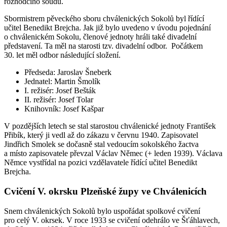
rozhodčího soudu.
Sbormistrem pěveckého sboru chválenických Sokolů byl řídící
učitel Benedikt Brejcha. Jak již bylo uvedeno v úvodu pojednání
o chválenickém Sokolu, členové jednoty hráli také divadelní
představení. Ta měl na starosti tzv. divadelní odbor. Počátkem
30. let měl odbor následující složení.
Předseda: Jaroslav Šneberk
Jednatel: Martin Šmolík
I. režisér: Josef Bešták
II. režisér: Josef Tolar
Knihovník: Josef Kašpar
V pozdějších letech se stal starostou chválenické jednoty František
Přibík, který ji vedl až do zákazu v červnu 1940. Zapisovatel
Jindřich Smolek se dočasně stal vedoucím sokolského žactva
a místo zapisovatele převzal Václav Němec (+ leden 1939). Václava
Němce vystřídal na pozici vzdělavatele řídící učitel Benedikt
Brejcha.
Cvičení V. okrsku Plzeňské župy ve Chválenicích
Snem chválenických Sokolů bylo uspořádat spolkové cvičení
pro celý V. okrsek. V roce 1933 se cvičení odehrálo ve Šťáhlavech,