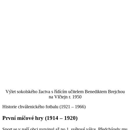
Výlet sokolského žactva s řídícím učitelem Benediktem Brejchou
na Vlčtejn r. 1950
Historie chválenického fotbalu (1921 – 1966)
První míčové hry (1914 – 1920)
Sport se v naší obci rozvinul až po 1. světové válce. Předcházely mu