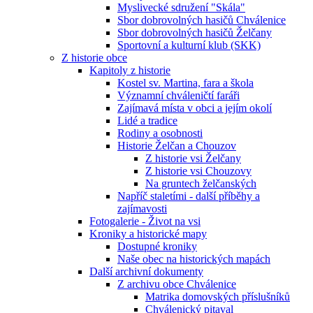
Myslivecké sdružení "Skála"
Sbor dobrovolných hasičů Chválenice
Sbor dobrovolných hasičů Želčany
Sportovní a kulturní klub (SKK)
Z historie obce
Kapitoly z historie
Kostel sv. Martina, fara a škola
Významní chváleničtí faráři
Zajímavá místa v obci a jejím okolí
Lidé a tradice
Rodiny a osobnosti
Historie Želčan a Chouzov
Z historie vsi Želčany
Z historie vsi Chouzovy
Na gruntech želčanských
Napříč staletími - další příběhy a
zajímavosti
Fotogalerie - Život na vsi
Kroniky a historické mapy
Dostupné kroniky
Naše obec na historických mapách
Další archivní dokumenty
Z archivu obce Chválenice
Matrika domovských příslušníků
Chválenický pitaval