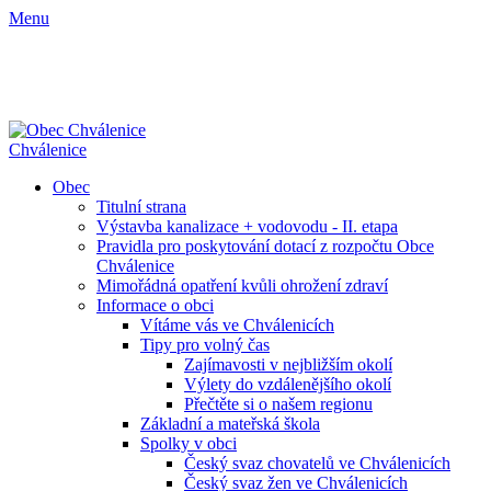
Menu
Chválenice
Obec
Titulní strana
Výstavba kanalizace + vodovodu - II. etapa
Pravidla pro poskytování dotací z rozpočtu Obce
Chválenice
Mimořádná opatření kvůli ohrožení zdraví
Informace o obci
Vítáme vás ve Chválenicích
Tipy pro volný čas
Zajímavosti v nejbližším okolí
Výlety do vzdálenějšího okolí
Přečtěte si o našem regionu
Základní a mateřská škola
Spolky v obci
Český svaz chovatelů ve Chválenicích
Český svaz žen ve Chválenicích