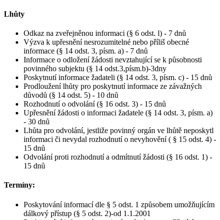
Lhůty
Odkaz na zveřejněnou informaci (§ 6 odst. l) - 7 dnů
Výzva k upřesnění nesrozumitelné nebo příliš obecné
informace (§ 14 odst. 3, písm. a) - 7 dnů
Informace o odložení žádosti nevztahující se k působnosti
povinného subjektu (§ 14 odst.3,písm.b)-3dny
Poskytnutí informace žadateli (§ 14 odst. 3, písm. c) - 15 dnů
Prodloužení lhůty pro poskytnutí informace ze závažných
důvodů (§ 14 odst. 5) - 10 dnů
Rozhodnutí o odvolání (§ 16 odst. 3) - 15 dnů
Upřesnění žádosti o informaci žadatele (§ 14 odst. 3, písm. a)
- 30 dnů
Lhůta pro odvolání, jestliže povinný orgán ve lhůtě neposkytl
informaci či nevydal rozhodnutí o nevyhovění ( § 15 odst. 4) -
15 dnů
Odvolání proti rozhodnutí a odmítnutí žádosti (§ 16 odst. 1) -
15 dnů
Termíny:
Poskytování informací dle § 5 odst. 1 způsobem umožňujícím
dálkový přístup (§ 5 odst. 2)-od 1.1.2001