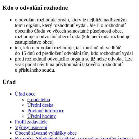
Kdo o odvolání rozhodne
o odvolání rozhoduje orgán, který je nejblíže nadřízeným
tomu orgánu, který rozhodnutí vydal. Jde-li o rozhodnutí
obecního úřadu ve věcech samostatné působnosti obce,
rozhoduje o odvolání obecní rada (kde není rada rozhoduje
zastupitelstvo obce)
ten, kdo o odvolání rozhoduje, tak musí učinit ve lhůtě
do 15 dnů od předložení odvolání tím, kdo rozhodnutí vydal
proti rozhodnutí odvolacího orgánu se již nelze odvolat. Lze
však podat návrh na přezkoumání takového rozhodnutí
u příslušného soudu.
Úřad
Úřad obce
e-podatelna
Úřední deska
Povinné informace
Úřední hodiny
Profil zadavatele
Výpisy usnesení
Obecně závazné vyhlášky obce
Rozpočet, Střednědobý výhled a rozpočtová opatření obce a