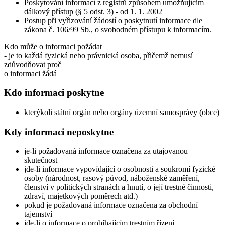
Poskytování informací z registrů způsobem umožňujícím
dálkový přístup (§ 5 odst. 3) - od 1. 1. 2002
Postup při vyřizování žádostí o poskytnutí informace dle
zákona č. 106/99 Sb., o svobodném přístupu k informacím.
Kdo může o informaci požádat
- je to každá fyzická nebo právnická osoba, přičemž nemusí
zdůvodňovat proč
o informaci žádá
Kdo informaci poskytne
kterýkoli státní orgán nebo orgány územní samosprávy (obce)
Kdy informaci neposkytne
je-li požadovaná informace označena za utajovanou
skutečnost
jde-li informace vypovídající o osobnosti a soukromí fyzické
osoby (národnost, rasový původ, náboženské zaměření,
členství v politických stranách a hnutí, o její trestné činnosti,
zdraví, majetkových poměrech atd.)
pokud je požadovaná informace označena za obchodní
tajemství
jde-li o informace o probíhajícím trestním řízení