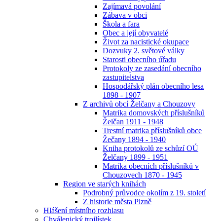
Zajímavá povolání
Zábava v obci
Škola a fara
Obec a její obyvatelé
Život za nacistické okupace
Dozvuky 2. světové války
Starosti obecního úřadu
Protokoly ze zasedání obecního
zastupitelstva
Hospodářský plán obecního lesa
1898 - 1907
Z archivů obcí Želčany a Chouzovy
Matrika domovských příslušníků
Želčan 1911 - 1948
Trestní matrika příslušníků obce
Žečany 1894 - 1940
Kniha protokolů ze schůzí OÚ
Želčany 1899 - 1951
Matrika obecních příslušníků v
Chouzovech 1870 - 1945
Region ve starých knihách
Podrobný průvodce okolím z 19. století
Z historie města Plzně
Hlášení místního rozhlasu
Chválenický trojlístek