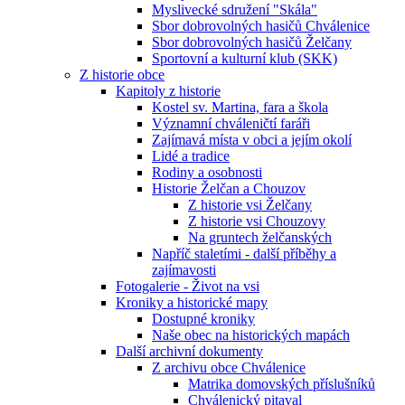
Myslivecké sdružení "Skála"
Sbor dobrovolných hasičů Chválenice
Sbor dobrovolných hasičů Želčany
Sportovní a kulturní klub (SKK)
Z historie obce
Kapitoly z historie
Kostel sv. Martina, fara a škola
Významní chváleničtí faráři
Zajímavá místa v obci a jejím okolí
Lidé a tradice
Rodiny a osobnosti
Historie Želčan a Chouzov
Z historie vsi Želčany
Z historie vsi Chouzovy
Na gruntech želčanských
Napříč staletími - další příběhy a
zajímavosti
Fotogalerie - Život na vsi
Kroniky a historické mapy
Dostupné kroniky
Naše obec na historických mapách
Další archivní dokumenty
Z archivu obce Chválenice
Matrika domovských příslušníků
Chválenický pitaval