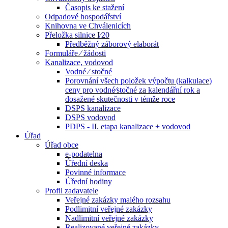
Časopis ke stažení
Odpadové hospodářství
Knihovna ve Chválenicích
Přeložka silnice I⁄20
Předběžný záborový elaborát
Formuláře ⁄ žádosti
Kanalizace, vodovod
Vodné ⁄ stočné
Porovnání všech položek výpočtu (kalkulace)
ceny pro vodné⁄stočné za kalendářní rok a
dosažené skutečnosti v témže roce
DSPS kanalizace
DSPS vodovod
PDPS - II. etapa kanalizace + vodovod
Úřad
Úřad obce
e-podatelna
Úřední deska
Povinné informace
Úřední hodiny
Profil zadavatele
Veřejné zakázky malého rozsahu
Podlimitní veřejné zakázky
Nadlimitní veřejné zakázky
Realizované veřejné zakázky