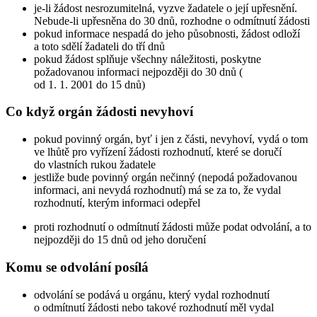
je-li žádost nesrozumitelná, vyzve žadatele o její upřesnění.
Nebude-li upřesněna do 30 dnů, rozhodne o odmítnutí žádosti
pokud informace nespadá do jeho působnosti, žádost odloží
a toto sdělí žadateli do tří dnů
pokud žádost splňuje všechny náležitosti, poskytne
požadovanou informaci nejpozději do 30 dnů (
od 1. 1. 2001 do 15 dnů)
Co když orgán žádosti nevyhoví
pokud povinný orgán, byť i jen z části, nevyhoví, vydá o tom
ve lhůtě pro vyřízení žádosti rozhodnutí, které se doručí
do vlastních rukou žadatele
jestliže bude povinný orgán nečinný (nepodá požadovanou
informaci, ani nevydá rozhodnutí) má se za to, že vydal
rozhodnutí, kterým informaci odepřel
proti rozhodnutí o odmítnutí žádosti může podat odvolání, a to
nejpozději do 15 dnů od jeho doručení
Komu se odvolání posílá
odvolání se podává u orgánu, který vydal rozhodnutí
o odmítnutí žádosti nebo takové rozhodnutí měl vydal