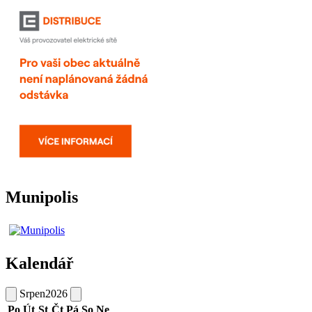
Munipolis
Kalendář
Srpen
2026
Po
Út
St
Čt
Pá
So
Ne