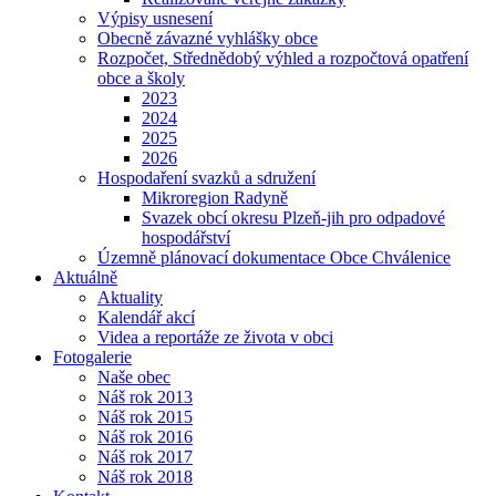
Výpisy usnesení
Obecně závazné vyhlášky obce
Rozpočet, Střednědobý výhled a rozpočtová opatření
obce a školy
2023
2024
2025
2026
Hospodaření svazků a sdružení
Mikroregion Radyně
Svazek obcí okresu Plzeň-jih pro odpadové
hospodářství
Územně plánovací dokumentace Obce Chválenice
Aktuálně
Aktuality
Kalendář akcí
Videa a reportáže ze života v obci
Fotogalerie
Naše obec
Náš rok 2013
Náš rok 2015
Náš rok 2016
Náš rok 2017
Náš rok 2018